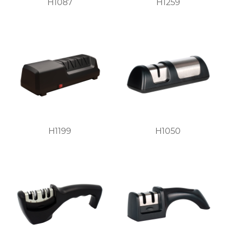
H1087
H1259
H1199
H1050