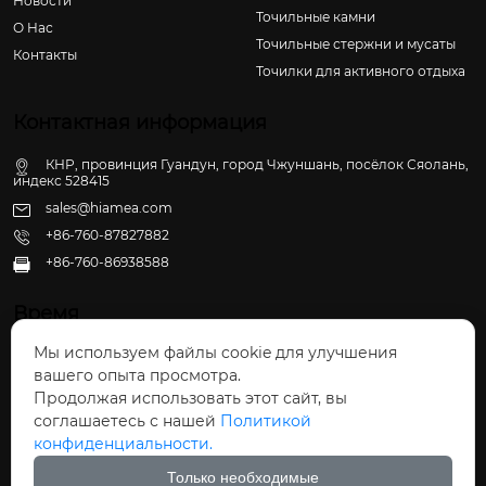
Новости
Точильные камни
О Hас
Точильные стержни и мусаты
Контакты
Точилки для активного отдыха
Контактная информация
КНР, провинция Гуандун, город Чжуншань, посёлок Сяолань,
индекс 528415
sales@hiamea.com
+86-760-87827882
+86-760-86938588

Время
Мы используем файлы cookie для улучшения
Пн - Пт: 09:30 - 22:00
вашего опыта просмотра.
Сб - Вс: 10:00 - 22:30
Продолжая использовать этот сайт, вы
соглашаетесь с нашей
Политикой
конфиденциальности.
Только необходимые