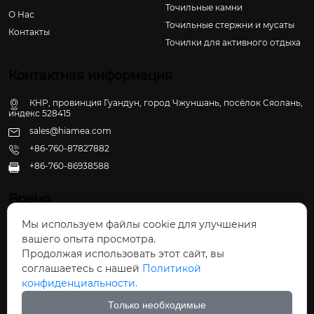
Точильные камни
О Hас
Точильные стержни и мусаты
Контакты
Точилки для активного отдыха
Контактная информация
КНР, провинция Гуандун, город Чжуншань, посёлок Сяолань,
индекс 528415
sales@hiamea.com
+86-760-87827882
+86-760-86938588

Время
Мы используем файлы cookie для улучшения
Пн - Пт: 09:30 - 22:00
вашего опыта просмотра.
Сб - Вс: 10:00 - 22:30
Продолжая использовать этот сайт, вы
соглашаетесь с нашей
Политикой
конфиденциальности.
Только необходимые