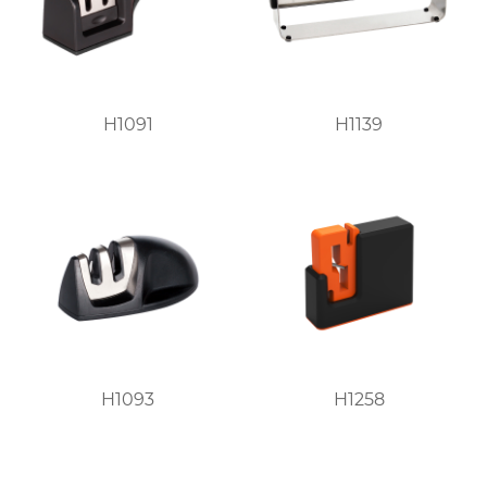
H1091
H1139
H1093
H1258