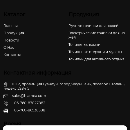
Каталог
Продукция
Главная
Ручные точилки для ножей
Продукция
Электрические точилки для но
жей
Новости
Точильные камни
О Hас
Точильные стержни и мусаты
Контакты
Точилки для активного отдыха
Контактная информация
КНР, провинция Гуандун, город Чжуншань, посёлок Сяолань,
индекс 528415
sales@hiamea.com
+86-760-87827882
+86-760-86938588

Время