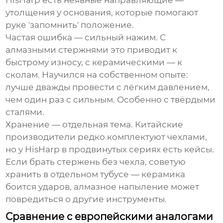
HisHarp есть неявные направляющие —
утолщения у основания, которые помогают
руке 'запомнить' положение.
Частая ошибка — сильный нажим. С
алмазными стержнями это приводит к
быстрому износу, с керамическими — к
сколам. Научился на собственном опыте:
лучше дважды провести с лёгким давлением,
чем один раз с сильным. Особенно с твёрдыми
сталями.
Хранение — отдельная тема. Китайские
производители редко комплектуют чехлами,
но у
HisHarp
в продвинутых сериях есть кейсы.
Если брать стержень без чехла, советую
хранить в отдельном тубусе — керамика
боится ударов, алмазное напыление может
повредиться о другие инструменты.
Сравнение с европейскими аналогами