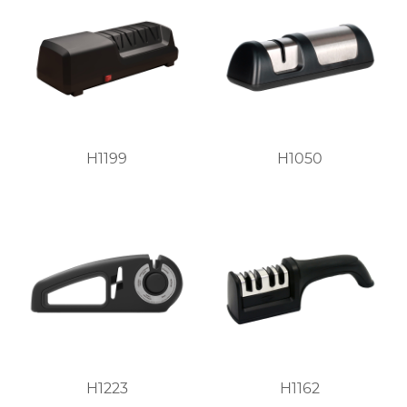
H1199
H1050
H1223
H1162