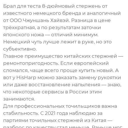
Брал для теста 8-дюймовый стержень от
известного немецкого бренда и аналогичный
от
ООО Чжуншань Хайвэй
. Разница в цене
трёхкратная, а по результатам заточки
японского ножа — отличий минимум.
Немецкий чуть лучше лежит в руке, но это
субъективно.
Главное преимущество китайских стержней —
ремонтопригодность. Если европейский
сломался, чаще всего проще купить новый. А
вот у HisHarp можно заказать замену рукоятки
или даже восстановление напыления — знаю,
что некоторые сервисы в России этим
занимаются.
Для профессиональных точильщиков важна
стабильность. С 2021 года наблюдаю за
партиями
точильных стержней из Китая
—
разброс по качеству стал меньше. Раньше мог