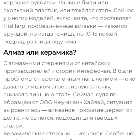
хорошие рукоятки. Раньше были или
скользкий пластик, или тяжёлая сталь. Сейчас
у многих моделей, включая те, что поставляет
HisHarp
, прорезиненные вставки — кажется
ерундой, но когда точишь по 10-15 ножей
подряд, разница ощутима.
Алмаз или керамика?
С алмазными стержнями от китайских
производителей история интересная. В были
проблемы с перекалённым напылением — оно
давало слишком агрессивную заточку,
снимало лишнюю сталь. Сейчас, судя по
образцам от
ООО Чжуншань Хайвэй
, ситуация
выровнялась — алмазное покрытие держится
долго, не сыпется, подходит для твёрдых
сталей.
Керамические стержни — их конёк. Особенно