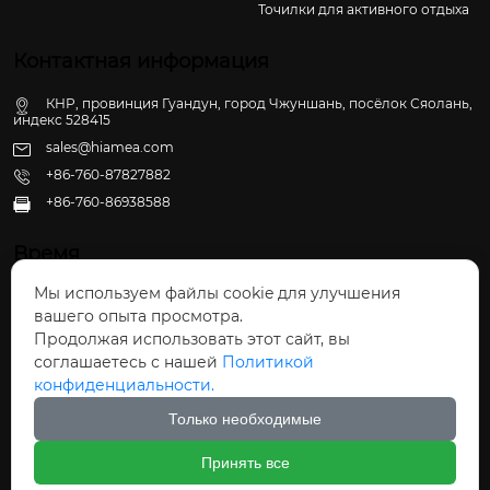
Точилки для активного отдыха
Контактная информация
КНР, провинция Гуандун, город Чжуншань, посёлок Сяолань,
индекс 528415
sales@hiamea.com
+86-760-87827882
+86-760-86938588

Время
Мы используем файлы cookie для улучшения
Пн - Пт: 09:30 - 22:00
вашего опыта просмотра.
Сб - Вс: 10:00 - 22:30
Продолжая использовать этот сайт, вы
соглашаетесь с нашей
Политикой
конфиденциальности.
Только необходимые
Авторское право©ООО Чжуншань Хайвэй
Принять все
Кухонные Принадлежности