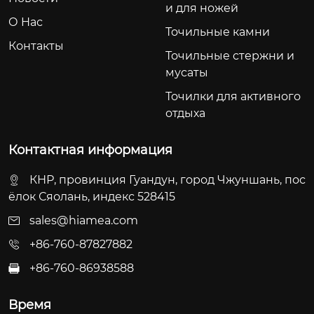
и для ножей
О Hас
Точильные камни
Контакты
Точильные стержни и
мусаты
Точилки для активного
отдыха
Контактная информация
КНР, провинция Гуандун, город Чжуншань, пос
ёлок Сяолань, индекс 528415
sales@hiamea.com
+86-760-87827882
+86-760-86938588

Время