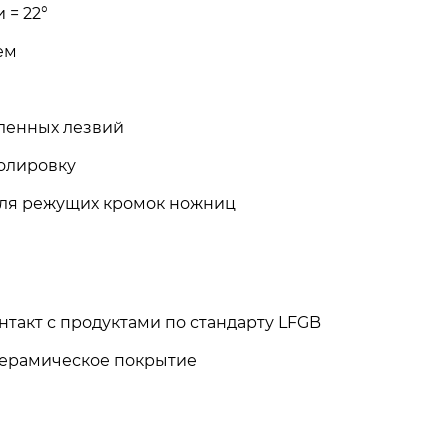
 = 22°
ем
пленных лезвий
олировку
для режущих кромок ножниц
такт с продуктами по стандарту LFGB
керамическое покрытие