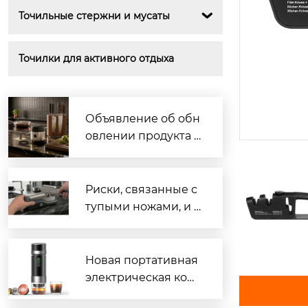
Точильные стержни и мусаты

Точилки для активного отдыха
Объявление об обн
овлении продукта |
Оптимизированная
и выпущенная мног
офункциональная э
Риски, связанные с
лектрическая точил
тупыми ножами, и п
ка для ножей с прис
равильные навыки
оской, повышающа
заточки.
я точность и безопа
Новая портативная
сность контроля угл
электрическая коф
а заточки
емашина «3 в 1» теп