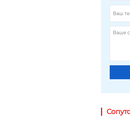
H1198
Сопут