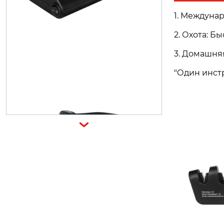
1. Междуна
2. Охота: Б
3. Домашняя
"Один инст
H1099
