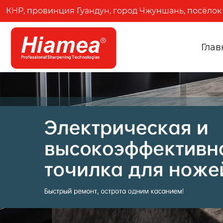
КНР, провинция Гуандун, город Чжуншань, посёлок 
Глав