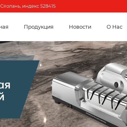
Сяолань, индекс 528415
ная
Продукция
Новости
О Hас