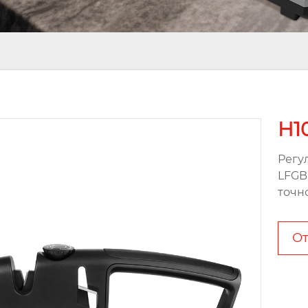
H1
Регу
LFGB
точн
От