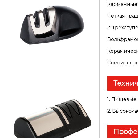
Карманные н
H1154
Четкая гра
2. Трехсту
Вольфрамов
Керамическ
Специальны
Техни
1. Пищевые
H1093
2. Высокок
Профе