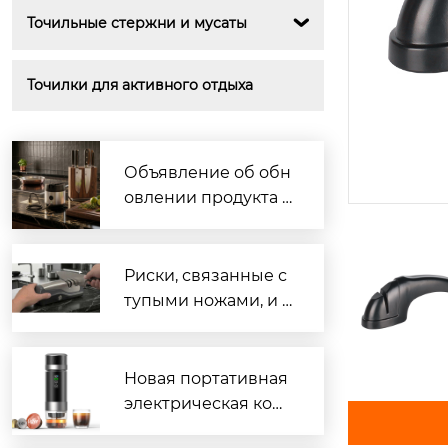
Точильные стержни и мусаты

Точилки для активного отдыха
Объявление об обн
овлении продукта |
Оптимизированная
и выпущенная мног
офункциональная э
Риски, связанные с
лектрическая точил
тупыми ножами, и п
ка для ножей с прис
равильные навыки
оской, повышающа
заточки.
я точность и безопа
Новая портативная
сность контроля угл
электрическая коф
а заточки
емашина «3 в 1» теп