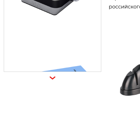
российског
H1304
