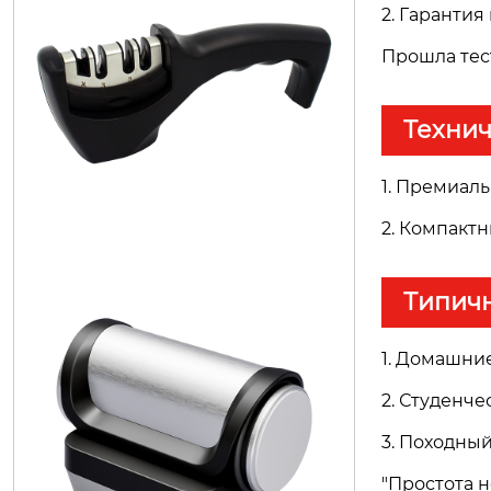
H1141
2. Гаранти
Прошла тес
Техни
1. Премиал
2. Компакт
Типич
H1122S
1. Домашни
2. Студенч
3. Походны
"Простота 