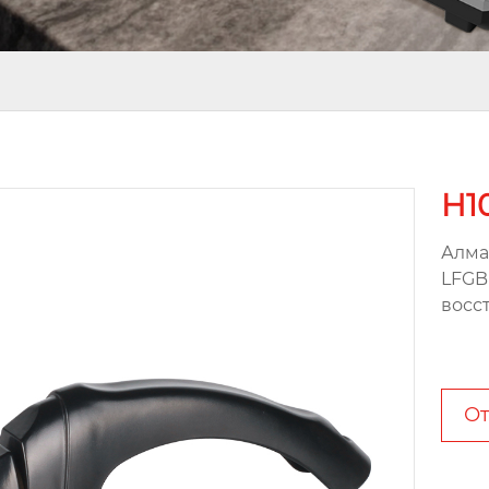
H1
Алма
LFGB
восс
От