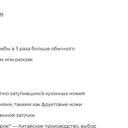
GB
ужбы в 3 раза больше обычного
ик или рюкзак
апно затупившихся кухонных ножей
иями, такими как фруктовые ножи
ренной заточки
рое!" — Китайское производство, выбор