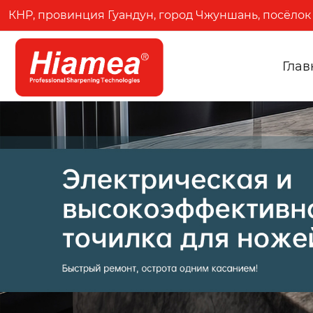
КНР, провинция Гуандун, город Чжуншань, посёлок 
Глав