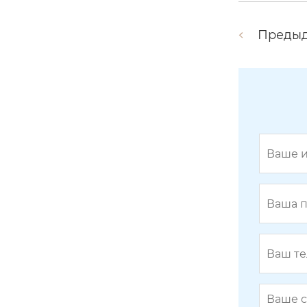
Преды
H1007
H1015