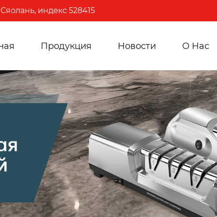
Сяолань, индекс 528415
ная
Продукция
Новости
О Hас