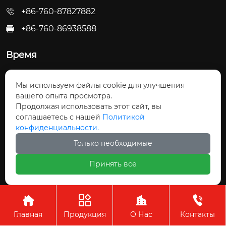
+86-760-87827882
+86-760-86938588

Время
Пн - Пт: 09:30 - 22:00
Мы используем файлы cookie для улучшения
Сб - Вс: 10:00 - 22:30
вашего опыта просмотра.
Продолжая использовать этот сайт, вы
соглашаетесь с нашей
Политикой
конфиденциальности.
Только необходимые
Авторское право©ООО Чжуншань Хайвэй
Принять все
Кухонные Принадлежности




Главная
Продукция
О Нас
Контакты