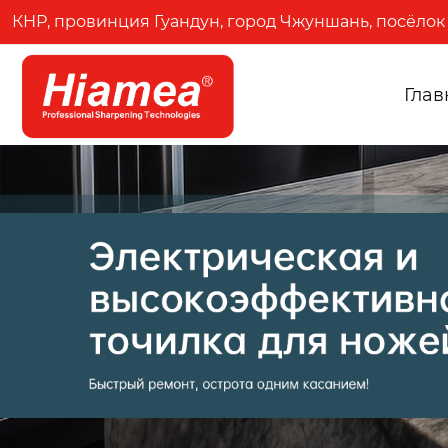
КНР, провинция Гуандун, город Чжуншань, посёлок 
Глав