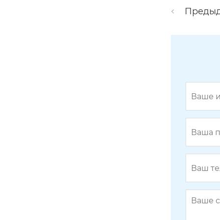
Преды
H1093
H1154