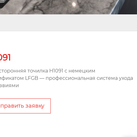
091
сторонняя точилка H1091 с немецким
ификатом LFGB — профессиональная система ухода
езвиями
править заявку