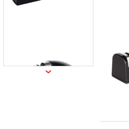
H1162
