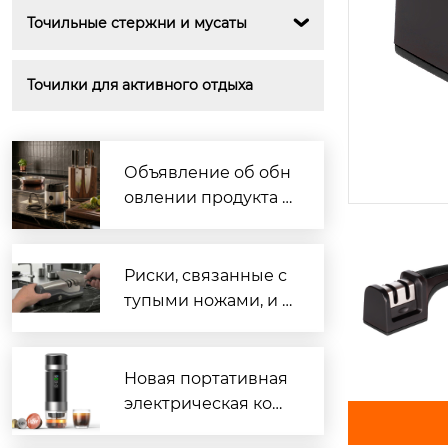
Точильные стержни и мусаты

Точилки для активного отдыха
Объявление об обн
овлении продукта |
Оптимизированная
и выпущенная мног
офункциональная э
Риски, связанные с
лектрическая точил
тупыми ножами, и п
ка для ножей с прис
равильные навыки
оской, повышающа
заточки.
я точность и безопа
Новая портативная
сность контроля угл
электрическая коф
а заточки
емашина «3 в 1» теп