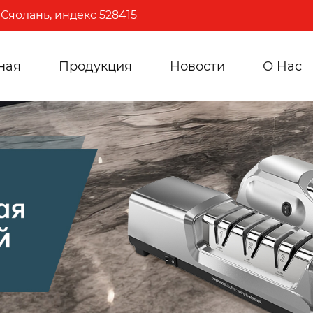
Сяолань, индекс 528415
ная
Продукция
Новости
О Hас