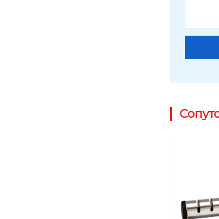
Сопут
H1012