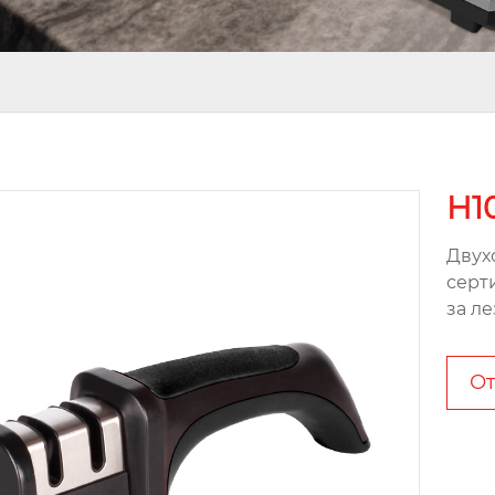
H1
Двух
серт
за л
От