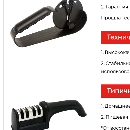
2. Гаранти
Прошла тес
Техни
1. Высокок
2. Стабиль
использов
Типич
H1161
1. Домашне
2. Пищевая
"От восста