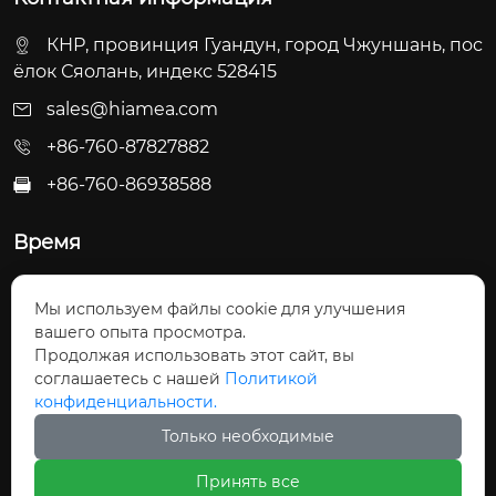
КНР, провинция Гуандун, город Чжуншань, пос
ёлок Сяолань, индекс 528415
sales@hiamea.com
+86-760-87827882
+86-760-86938588

Время
Пн - Пт: 09:30 - 22:00
Мы используем файлы cookie для улучшения
Сб - Вс: 10:00 - 22:30
вашего опыта просмотра.
Продолжая использовать этот сайт, вы
соглашаетесь с нашей
Политикой
конфиденциальности.
Только необходимые
Авторское право©ООО Чжуншань Хайвэй
Принять все
Кухонные Принадлежности