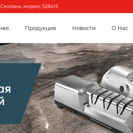
Сяолань, индекс 528415
ная
Продукция
Новости
О Hас