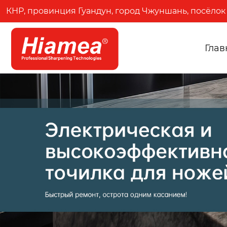
КНР, провинция Гуандун, город Чжуншань, посёлок 
Глав