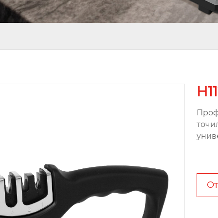
H1
Проф
точи
унив
От