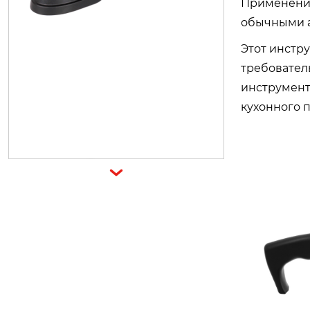
Применение
обычными а
Этот инстру
требовател
инструмент
кухонного 
H1094
