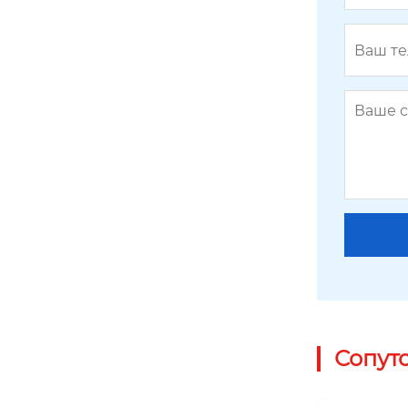
H1141
Сопут