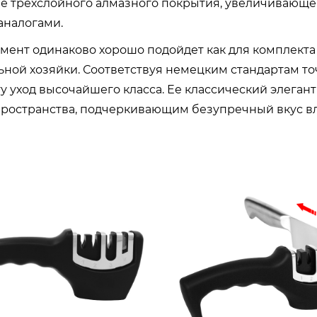
 трехслойного алмазного покрытия, увеличивающего
налогами.
мент одинаково хорошо подойдет как для комплекта 
ьной хозяйки. Соответствуя немецким стандартам т
у уход высочайшего класса. Ее классический элега
пространства, подчеркивающим безупречный вкус вл