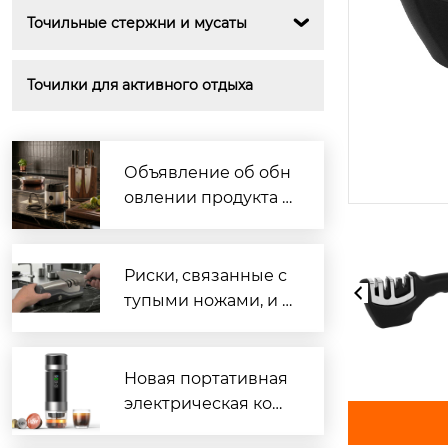
Точильные стержни и мусаты

Точилки для активного отдыха
Объявление об обн
овлении продукта |
Оптимизированная
и выпущенная мног
офункциональная э
Риски, связанные с
лектрическая точил
тупыми ножами, и п
ка для ножей с прис
равильные навыки
оской, повышающа
заточки.
я точность и безопа
Новая портативная
сность контроля угл
электрическая коф
а заточки
емашина «3 в 1» теп