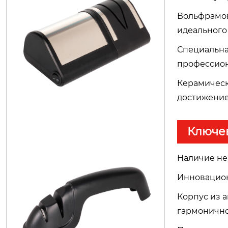
Вольфрамов
H1116
идеального 
Специальна
профессион
Керамическ
достижение
Ключе
Наличие не
Инновацион
H1097
Корпус из 
гармонично