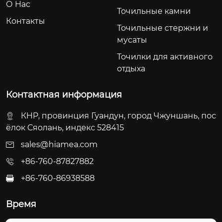
О Hас
Точильные камни
Контакты
Точильные стержни и
мусаты
Точилки для активного
отдыха
Контактная информация
КНР, провинция Гуандун, город Чжуншань, пос
ёлок Сяолань, индекс 528415
sales@hiamea.com
+86-760-87827882
+86-760-86938588

Время