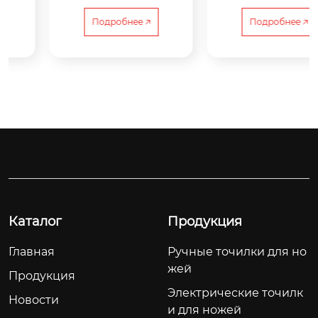
 многофункциональ
 алмазная V-образн
ная ручная точилка
ая точилка H1050 с н
Подробнее 🡥
Подробнее 🡥
 H1123S — мастерств
емецким сертифика
о исполнения, унив
том LFGB — эксперт 
ерсальный уход

по восстановлению
 угла заточки
Каталог
Продукция
Главная
Ручные точилки для но
жей
Продукция
Электрические точилк
Новости
и для ножей