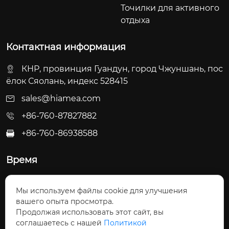
Точилки для активного
отдыха
Контактная информация
КНР, провинция Гуандун, город Чжуншань, пос
ёлок Сяолань, индекс 528415
sales@hiamea.com
+86-760-87827882
+86-760-86938588

Время
Пн - Пт: 09:30 - 22:00
Мы используем файлы cookie для улучшения
Сб - Вс: 10:00 - 22:30
вашего опыта просмотра.
Продолжая использовать этот сайт, вы
соглашаетесь с нашей
Политикой