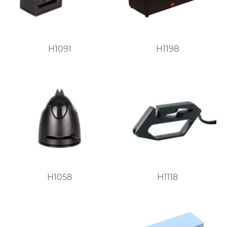
H1091
H1198
H1058
H1118