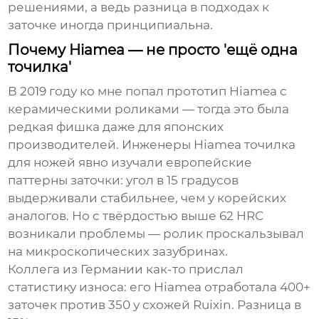
решениями, а ведь разница в подходах к
заточке иногда принципиальна.
Почему Hiamea — не просто 'ещё одна
точилка'
В 2019 году ко мне попал прототип Hiamea с
керамическими роликами — тогда это была
редкая фишка даже для японских
производителей. Инженеры
Hiamea точилка
для ножей
явно изучали европейские
паттерны заточки: угол в 15 градусов
выдерживали стабильнее, чем у корейских
аналогов. Но с твёрдостью выше 62 HRC
возникали проблемы — ролик проскальзывал
на микроскопических зазубринах.
Коллега из Германии как-то прислал
статистику износа: его Hiamea отработала 400+
заточек против 350 у схожей Ruixin. Разница в