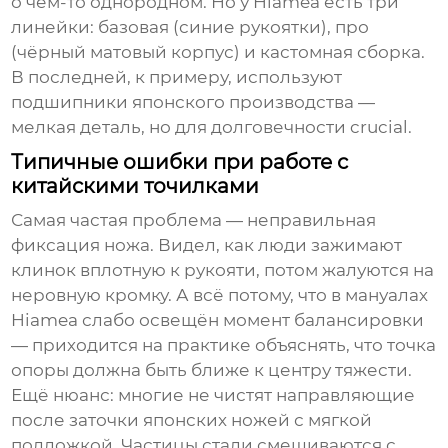
о чём-то однородном. Но у Hiamea есть три
линейки: базовая (синие рукоятки), про
(чёрный матовый корпус) и кастомная сборка.
В последней, к примеру, используют
подшипники японского производства —
мелкая деталь, но для долговечности crucial.
Типичные ошибки при работе с
китайскими точилками
Самая частая проблема — неправильная
фиксация ножа. Видел, как люди зажимают
клинок вплотную к рукояти, потом жалуются на
неровную кромку. А всё потому, что в мануалах
Hiamea слабо освещён момент балансировки
— приходится на практике объяснять, что точка
опоры должна быть ближе к центру тяжести.
Ещё нюанс: многие не чистят направляющие
после заточки японских ножей с мягкой
подложкой. Частицы стали смешиваются с