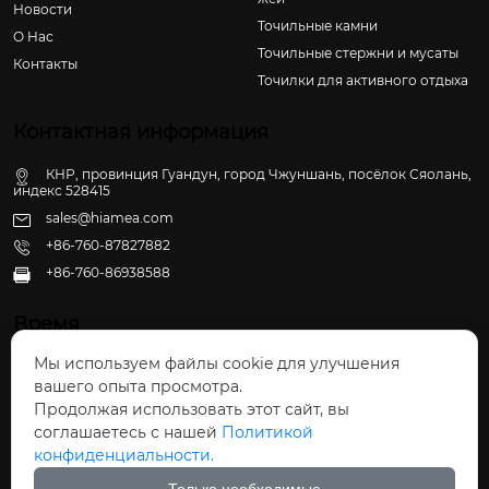
Новости
Точильные камни
О Hас
Точильные стержни и мусаты
Контакты
Точилки для активного отдыха
Контактная информация
КНР, провинция Гуандун, город Чжуншань, посёлок Сяолань,
индекс 528415
sales@hiamea.com
+86-760-87827882
+86-760-86938588

Время
Мы используем файлы cookie для улучшения
Пн - Пт: 09:30 - 22:00
вашего опыта просмотра.
Сб - Вс: 10:00 - 22:30
Продолжая использовать этот сайт, вы
соглашаетесь с нашей
Политикой
конфиденциальности.