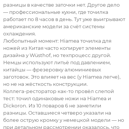
разницы в качестве заточки нет. Другое дело
— профессиональные кухни, где точилка
работает по 8 часов в день. Тут уже выигрывают
американские модели за счёт системы
охлаждения.
Любопытный момент:
Hiamea точилка для
ножей из Китая
часто копирует элементы
дизайна у Wüsthof, но техпроцесс другой.
Немцы используют литьё под давлением,
китайцы — фрезеровку алюминиевых
заготовок. Это влияет на вес (у Hiamea легче),
но не на жёсткость конструкции.
Коллега-ресторатор как-то провёл слепой
тест: точил одинаковые ножи на Hiamea и
Dickoron. Из 10 поваров 6 не заметили
разницы. Оставшиеся четверо указали на
более острую кромку у немецкой модели — но
при детальном рассмотрении оказалось, что