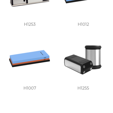
H1253
H1012
H1007
H1255