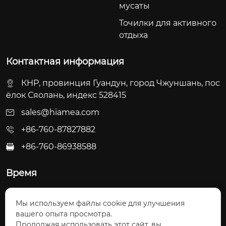
мусаты
Точилки для активного
отдыха
Контактная информация
КНР, провинция Гуандун, город Чжуншань, пос
ёлок Сяолань, индекс 528415
sales@hiamea.com
+86-760-87827882
+86-760-86938588

Время
Пн - Пт: 09:30 - 22:00
Мы используем файлы cookie для улучшения
Сб - Вс: 10:00 - 22:30
вашего опыта просмотра.
Продолжая использовать этот сайт, вы