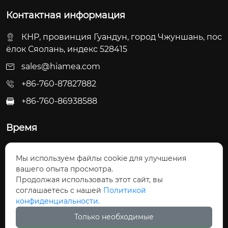
Контактная информация
КНР, провинция Гуандун, город Чжуншань, пос
ёлок Сяолань, индекс 528415
sales@hiamea.com
+86-760-87827882
+86-760-86938588

Время
Пн - Пт: 09:30 - 22:00
Мы используем файлы cookie для улучшения
Сб - Вс: 10:00 - 22:30
вашего опыта просмотра.
Продолжая использовать этот сайт, вы
соглашаетесь с нашей
Политикой
конфиденциальности.
Только необходимые