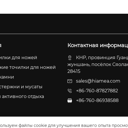
я
Контактная информац
илки для ножей
КНР, провинция Гуанд
жуншань, посёлок Сяолан
кие точилки для ножей
28415
камни
sales@hiamea.com
стержни и мусаты
+86-760-87827882
 активного отдыха
+86-760-86938588

ользуем файлы cookie для улучшения вашего опыта просмо