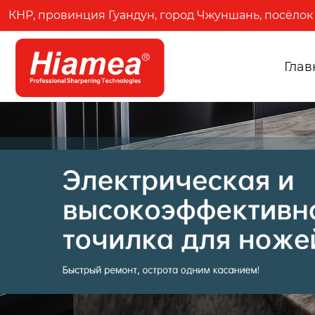
КНР, провинция Гуандун, город Чжуншань, посёлок 
Глав