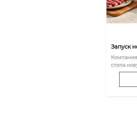
Запуск н
ктрическ
Компания
й Hiamea
стила нов
 со съем
лку для н
сокоэфф
и преиму
ются «ко
зайн, съ
руг и выс