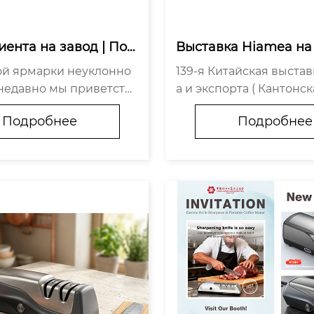
иента на завод | Пос
Выставка Hiamea на
онской ярмарки новы
кой ярмарке 2026: о
ой ярмарки неуклонно
139-я Китайская выста
ский клиент посетил 
ей, инноваций и нов
и недавно мы приветств
а и экспорта ( Кантонс
mea для осмотра и о
аний.
ого партнёра из Росси
а ) официально заверш
Подробнее
Подробнее
вшего Химеа. Обе сторо
ы до сих пор полны вп
или завод компании Ao
 от невероятных двух н
ншане и провели там у
веденных за общением
е обсужде...
ым сообщество...