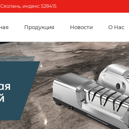
Сяолань, индекс 528415
ная
Продукция
Новости
О Hас