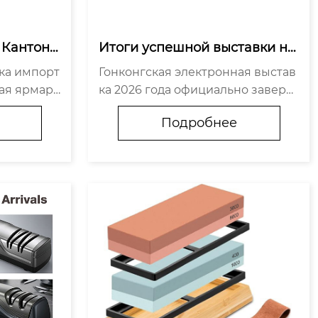
 Кантонс
Итоги успешной выставки на
бзор связ
 Гонконгской электронной яр
вка импорт
Гонконгская электронная выстав
ых начин
марке 2026 года! 
кая ярмарк
ка 2026 года официально заверш
илась, и м
илась, и мы рады поделиться нек
Подробнее
ечатлений
оторыми яркими моментами, кот
едель, про
орые мы пережили на выставке!

 с миров
На стенде 3G-D19 наша команда и
з HIAME с удовол...