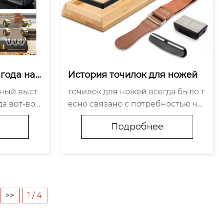
года на
История точилок для ножей
ународны
ный выст
точилок для ножей всегда было т
редставл
а вот-вот
есно связано с потребностью че
х электри
iamea пре
ловечества в более острых лезви
ножей.
Подробнее
ых электр
ях . От примитивных ручных инст
жей , вкл
рументов для заточки они посте
3 и H1392 
пенно эволюционировали в удо
бное и эффективн...
>>
1 / 4