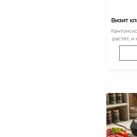
Визит кл
ле Кант
Кантонск
й россий
 растёт, 
завод Hi
овали нов
бмена.
и, посети
ны посет
yam в Чжу
глубленны