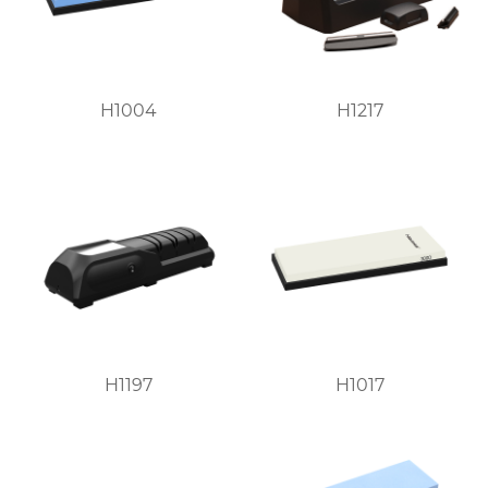
H1004
H1217
H1197
H1017