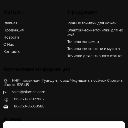
Каталог
Продукция
Главная
Ручные точилки для ножей
Продукция
Электрические точилки для но
жей
Новости
Точильные камни
О Hас
Точильные стержни и мусаты
Контакты
Точилки для активного отдыха
Контактная информация
КНР, провинция Гуандун, город Чжуншань, посёлок Сяолань,
индекс 528415
sales@hiamea.com
+86-760-87827882
+86-760-86938588

Время