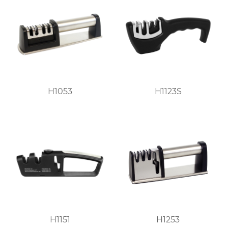
H1053
H1123S
H1151
H1253