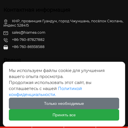
Контактная информация
КНР, провинция Гуандун, город Чжуншань, посёлок Сяолань,
индекс 528415
sales@hiamea.com
+86-760-87827882
+86-760-86938588

Время
Мы используем файлы cookie для улучшения
Пн - Пт: 09:30 - 22:00
вашего опыта просмотра.
Сб - Вс: 10:00 - 22:30
Продолжая использовать этот сайт, вы
соглашаетесь с нашей
Политикой
конфиденциальности.
Только необходимые
Авторское право©ООО Чжуншань Хайвэй
Принять все
Кухонные Принадлежности