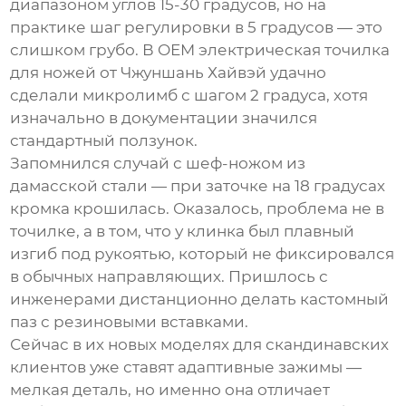
диапазоном углов 15-30 градусов, но на
практике шаг регулировки в 5 градусов — это
слишком грубо. В
OEM электрическая точилка
для ножей
от Чжуншань Хайвэй удачно
сделали микролимб с шагом 2 градуса, хотя
изначально в документации значился
стандартный ползунок.
Запомнился случай с шеф-ножом из
дамасской стали — при заточке на 18 градусах
кромка крошилась. Оказалось, проблема не в
точилке, а в том, что у клинка был плавный
изгиб под рукоятью, который не фиксировался
в обычных направляющих. Пришлось с
инженерами дистанционно делать кастомный
паз с резиновыми вставками.
Сейчас в их новых моделях для скандинавских
клиентов уже ставят адаптивные зажимы —
мелкая деталь, но именно она отличает