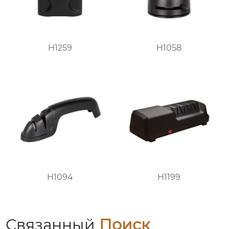
H1259
H1058
H1094
H1199
Связанный
Поиск