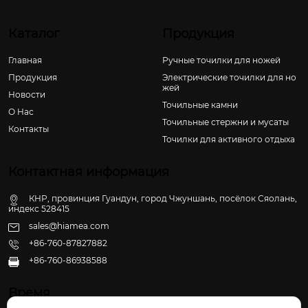
Каталог
Продукция
Главная
Ручные точилки для ножей
Продукция
Электрические точилки для но
жей
Новости
Точильные камни
О Hас
Точильные стержни и мусаты
Контакты
Точилки для активного отдыха
Контактная информация
КНР, провинция Гуандун, город Чжуншань, посёлок Сяолань,
индекс 528415
sales@hiamea.com
+86-760-87827882
+86-760-86938588

Время