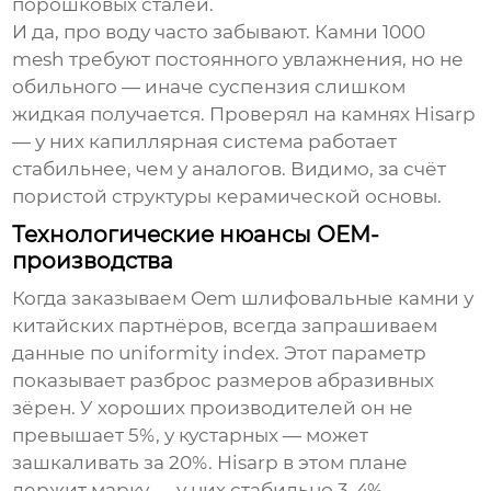
порошковых сталей.
И да, про воду часто забывают. Камни 1000
mesh требуют постоянного увлажнения, но не
обильного — иначе суспензия слишком
жидкая получается. Проверял на камнях Hisarp
— у них капиллярная система работает
стабильнее, чем у аналогов. Видимо, за счёт
пористой структуры керамической основы.
Технологические нюансы OEM-
производства
Когда заказываем
Oem шлифовальные камни
у
китайских партнёров, всегда запрашиваем
данные по uniformity index. Этот параметр
показывает разброс размеров абразивных
зёрен. У хороших производителей он не
превышает 5%, у кустарных — может
зашкаливать за 20%. Hisarp в этом плане
держит марку — у них стабильно 3-4%.