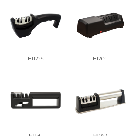
H1122S
H1200
H1150
H1053