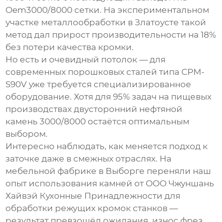
Oem3000/8000 сетки
. На экспериментальном
участке металлообработки в Златоусте такой
метод дал прирост производительности на 18%
без потери качества кромки.
Но есть и очевидный потолок — для
современных порошковых сталей типа CPM-
S90V уже требуется специализированное
оборудование. Хотя для 95% задач на пищевых
производствах
двусторонний нефтяной
камень
3000/8000 остаётся оптимальным
выбором.
Интересно наблюдать, как меняется подход к
заточке даже в смежных отраслях. На
мебельной фабрике в Выборге переняли наш
опыт использования камней от
ООО Чжуншань
Хайвэй Кухонные Принадлежности
для
обработки режущих кромок станков —
результат превзошёл ожидания, износ фрез