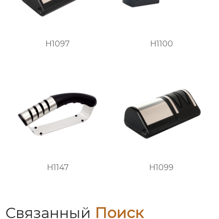
H1097
H1100
H1147
H1099
Связанный
Поиск