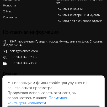
жей
Новости
Точильные камни
О Hас
Точильные стержни и мусаты
Контакты
Точилки для активного отдыха
Контактная информация
КНР, провинция Гуандун, город Чжуншань, посёлок Сяолань,
индекс 528415
sales@hiamea.com
+86-760-87827882
+86-760-86938588

Время
Мы используем файлы cookie для улучшения
Пн - Пт: 09:30 - 22:00
вашего опыта просмотра.
Сб - Вс: 10:00 - 22:30
Продолжая использовать этот сайт, вы
соглашаетесь с нашей
Политикой
конфиденциальности.