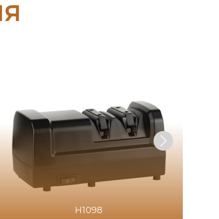
ия
H1098