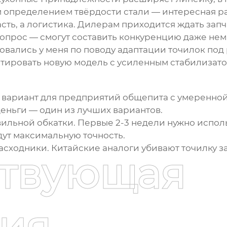
 определением твёрдости стали — интересная раз
сть, а логистика. Дилерам приходится ждать запч
вопрос — смогут составить конкуренцию даже нем
овались у меня по поводу адаптации точилок под
стировать новую модель с усиленным стабилизат
вариант для предприятий общепита с умеренной
деньги — один из лучших вариантов.
вильной обкатки. Первые 2-3 недели нужно испо
ут максимальную точность.
асходники. Китайские аналоги убивают точилку з
ствующая
ия