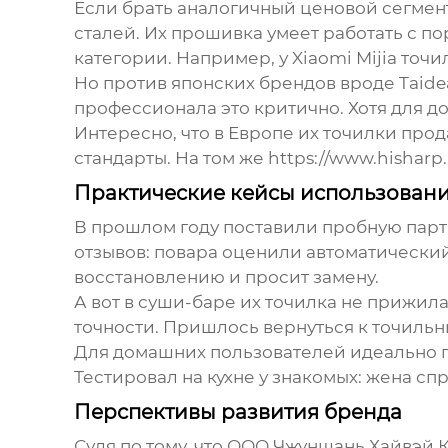
Если брать аналогичный ценовой сегмент
сталей. Их прошивка умеет работать с п
категории. Например, у Xiaomi Mijia то
Но против японских брендов вроде Taidea
профессионала это критично. Хотя для д
Интересно, что в Европе их точилки про
стандарты. На том же
https://www.hisharp.
Практические кейсы использован
В прошлом году поставили пробную парти
отзывов: повара оценили автоматический
восстановлению и просит замену.
А вот в суши-баре их точилка не прижила
точности. Пришлось вернуться к точильн
Для домашних пользователей идеально п
Тестировал на кухне у знакомых: жена сп
Перспективы развития бренда
Судя по тому, что
ООО Чжуншань Хайвэй 