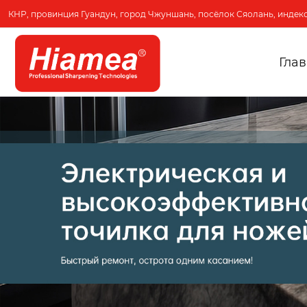
КНР, провинция Гуандун, город Чжуншань, посёлок Сяолань, индекс
Гла