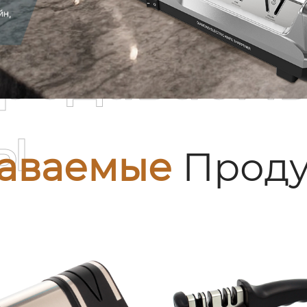
родаваем
ы
аваемые
Проду