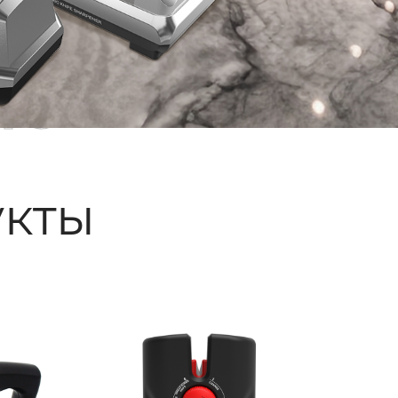
ые
кты