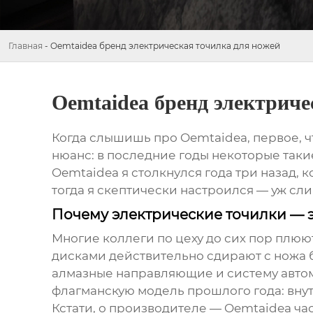
Главная
-
Oemtaidea бренд электрическая точилка для ножей
Oemtaidea бренд электриче
Когда слышишь про Oemtaidea, первое, ч
нюанс: в последние годы некоторые таки
Oemtaidea я столкнулся года три назад, 
тогда я скептически настроился — уж сли
Почему электрические точилки — э
Многие коллеги по цеху до сих пор плюю
дисками действительно сдирают с ножа б
алмазные направляющие и систему автом
флагманскую модель прошлого года: вну
Кстати, о производителе —
Oemtaidea
час