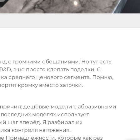
нд с громкими обещаниями. Но тут есть
&D, а не просто клепать поделки. С
илка среднего ценового сегмента. Помню,
ортят кромку вместо заточки.
ез причин: дешёвые модели с абразивными
х последних моделях использует
й шаг вперёд. Я разбирал их
ика контроля натяжения.
ые Принадлежности
, которые как раз