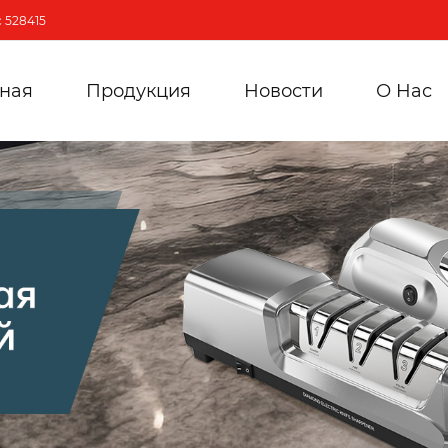
 528415
вная
Продукция
Новости
О Hас