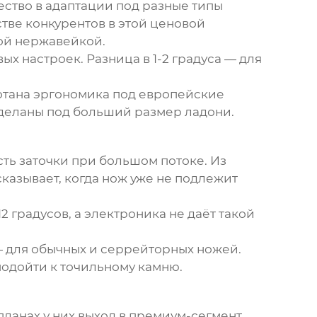
ство в адаптации под разные типы
тве конкурентов в этой ценовой
ной нержавейкой.
ых настроек. Разница в 1-2 градуса — для
ботана эргономика под европейские
деланы под больший размер ладони.
ть заточки при большом потоке. Из
казывает, когда нож уже не подлежит
2 градусов, а электроника не даёт такой
— для обычных и серрейторных ножей.
 подойти к точильному камню.
планах у них выход в премиум-сегмент.