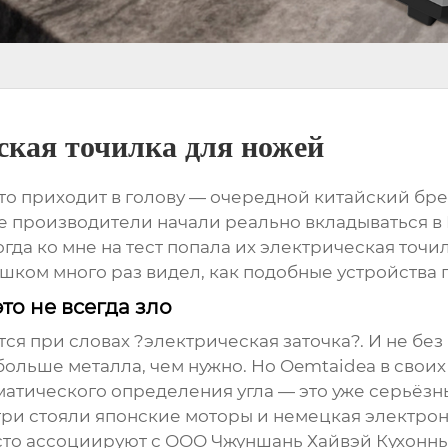
ская точилка для ножей
то приходит в голову — очередной китайский бре
е производители начали реально вкладываться в R
когда ко мне на тест попала их электрическая точ
шком много раз видел, как подобные устройства п
то не всегда зло
тся при словах ?электрическая заточка?. И не б
ольше металла, чем нужно. Но Oemtaidea в свои
атического определения угла — это уже серьёзны
три стояли японские моторы и немецкая электрон
то ассоциируют с
ООО Чжуншань Хайвэй Кухонн