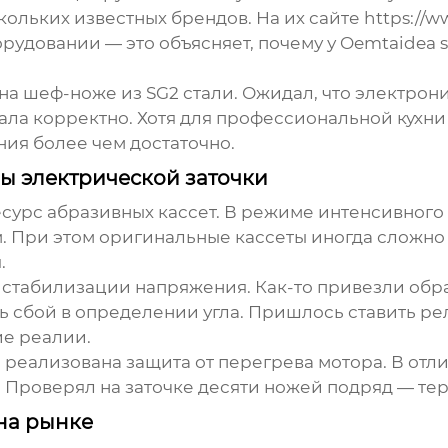
ольких известных брендов. На их сайте
https://w
рудовании — это объясняет, почему у Oemtaidea 
 на шеф-ноже из SG2 стали. Ожидал, что электрони
ала корректно. Хотя для профессиональной кухни
ия более чем достаточно.
ы электрической заточки
есурс абразивных кассет. В режиме интенсивног
ум. При этом оригинальные кассеты иногда сложно
.
 стабилизации напряжения. Как-то привезли обр
ь сбой в определении угла. Пришлось ставить реле
е реалии.
 реализована защита от перегрева мотора. В отлич
. Проверял на заточке десяти ножей подряд — тер
на рынке