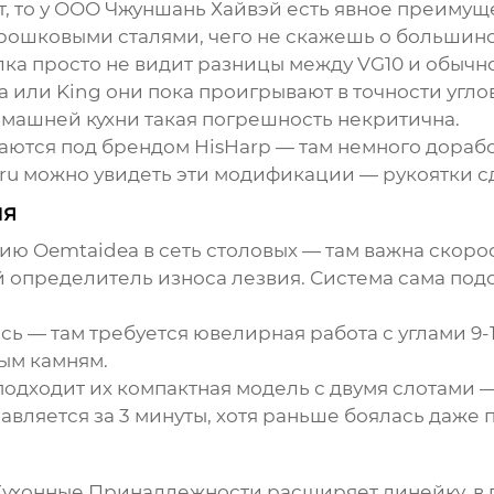
, то у
ООО Чжуншань Хайвэй
есть явное преимуще
орошковыми сталями, чего не скажешь о большинс
чилка просто не видит разницы между VG10 и обыч
 или King они пока проигрывают в точности углов
омашней кухни такая погрешность некритична.
даются под брендом HisHarp — там немного дора
ru
можно увидеть эти модификации — рукоятки с
ия
ю Oemtaidea в сеть столовых — там важна скорос
 определитель износа лезвия. Система сама подс
сь — там требуется ювелирная работа с углами 9-1
ым камням.
одходит их компактная модель с двумя слотами 
равляется за 3 минуты, хотя раньше боялась даже
Кухонные Принадлежности
расширяет линейку, в 