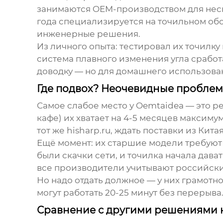
занимаются OEM-производством для неск
года специализируется на точильном обо
инженерные решения.
Из личного опыта: тестировал их точилку
система плавного изменения угла сработ
доводку — но для домашнего использован
Где подвох? Неочевидные проблем
Самое слабое место у Oemtaidea — это р
кафе) их хватает на 4-5 месяцев максим
тот же
hisharp.ru
, ждать поставки из Китая
Ещё момент: их старшие модели требуют
были скачки сети, и точилка начала дават
все производители учитывают российски
Но надо отдать должное — у них грамотно
могут работать 20-25 минут без перерыва
Сравнение с другими решениями 